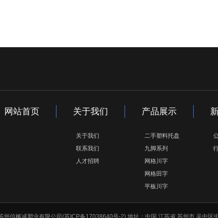
网站首页
关于我们
产品展示
关于我们
二手塑料托盘
联系我们
九脚系列
人才招聘
网格川字
网格田字
平板川字
苏州信枫诚塑业有限公司(
苏ICP备17038640号-2)
地址：中国 江苏省 苏州市 吴中区