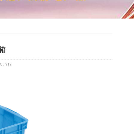
转箱
气：919